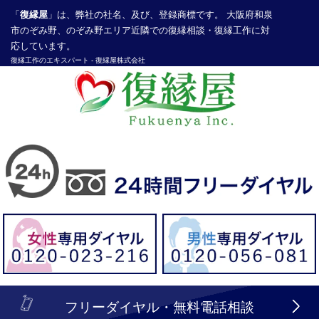
「
復縁屋
」は、弊社の社名、及び、登録商標です。 大阪府和泉
市のぞみ野、のぞみ野エリア近隣での復縁相談・復縁工作に対
応しています。
復縁工作
のエキスパート -
復縁屋株式会社
探偵業届出登録番号30210286号
header_logo_tel_sp_top.lbi
フリーダイヤル・無料電話相談