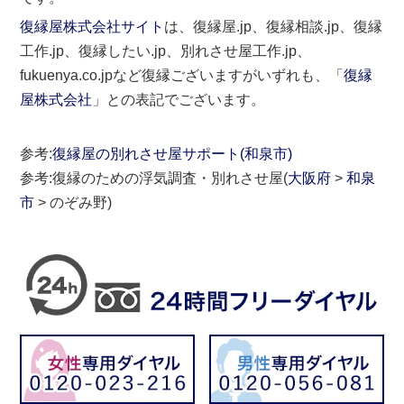
復縁屋株式会社サイト
は、復縁屋.jp、復縁相談.jp、復縁
工作.jp、復縁したい.jp、別れさせ屋工作.jp、
fukuenya.co.jpなど復縁ございますがいずれも、「
復縁
屋株式会社
」との表記でございます。
参考:
復縁屋の別れさせ屋サポート(和泉市)
参考:復縁のための浮気調査・別れさせ屋(
大阪府
>
和泉
市
> のぞみ野)