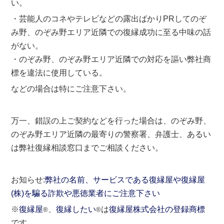
い。
・芸能人のコネやテレビなどの露出ばかりPRしてのぞ
み野、のぞみ野エリア近隣での復縁成功に至る中味の話
がない。
・のぞみ野、のぞみ野エリア近隣での対応を謳い弊社商
標を違法に使用している。
などの場合は特にご注意下さい。
万一、錯誤の上ご契約などを行った場合は、のぞみ野、
のぞみ野エリア近隣の最寄りの警察署、弁護士、あるい
は弊社復縁相談窓口までご相談ください。
お知らせ:
弊社の名前、サービスである復縁屋や復縁屋
(株)を騙る詐欺や悪徳業者にご注意下さい
※
復縁屋
、
復縁したい
は
復縁屋株式会社の登録商標
®
®
です。