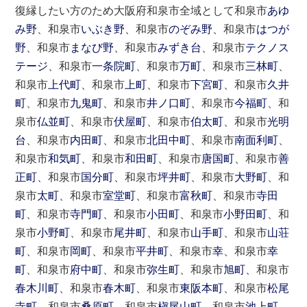
復縁したい方のため大阪府和泉市全域として和泉市
あゆ
み野
、和泉市
いぶき野
、和泉市
のぞみ野
、和泉市
はつが
野
、和泉市
まなび野
、和泉市
みずき台
、和泉市
テクノス
テージ
、和泉市
一条院町
、和泉市
万町
、和泉市
三林町
、
和泉市
上代町
、和泉市
上町
、和泉市
下宮町
、和泉市
久井
町
、和泉市
九鬼町
、和泉市
井ノ口町
、和泉市
今福町
、和
泉市
仏並町
、和泉市
伏屋町
、和泉市
伯太町
、和泉市
光明
台
、和泉市
内田町
、和泉市
北田中町
、和泉市
南面利町
、
和泉市
和気町
、和泉市
和田町
、和泉市
唐国町
、和泉市
善
正町
、和泉市
国分町
、和泉市
坪井町
、和泉市
大野町
、和
泉市
太町
、和泉市
室堂町
、和泉市
富秋町
、和泉市
寺田
町
、和泉市
寺門町
、和泉市
小田町
、和泉市
小野田町
、和
泉市
小野町
、和泉市
尾井町
、和泉市
山手町
、和泉市
山荘
町
、和泉市
岡町
、和泉市
平井町
、和泉市
幸
、和泉市
幸
町
、和泉市
府中町
、和泉市
弥生町
、和泉市
旭町
、和泉市
春木川町
、和泉市
春木町
、和泉市
東阪本町
、和泉市
松尾
寺町
、和泉市
桑原町
、和泉市
槇尾山町
、和泉市
池上町
、