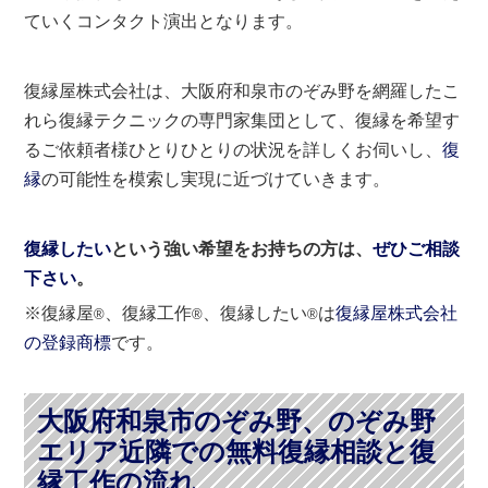
ていくコンタクト演出となります。
復縁屋株式会社は、大阪府和泉市のぞみ野を網羅したこ
れら復縁テクニックの専門家集団として、復縁を希望す
るご依頼者様ひとりひとりの状況を詳しくお伺いし、
復
縁
の可能性を模索し実現に近づけていきます。
復縁したい
という強い希望をお持ちの方は、
ぜひご相談
下さい
。
※復縁屋
、復縁工作
、復縁したい
は
復縁屋株式会社
®
®
®
の登録商標
です。
大阪府和泉市のぞみ野、のぞみ野
エリア近隣での無料復縁相談と復
縁工作の流れ