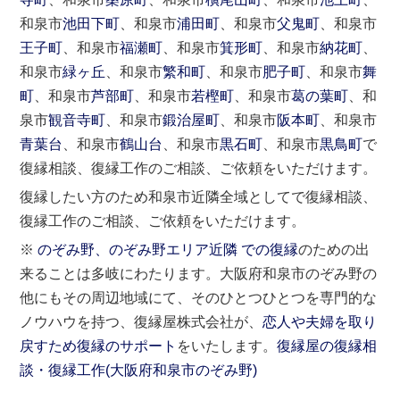
和泉市
池田下町
、和泉市
浦田町
、和泉市
父鬼町
、和泉市
王子町
、和泉市
福瀬町
、和泉市
箕形町
、和泉市
納花町
、
和泉市
緑ヶ丘
、和泉市
繁和町
、和泉市
肥子町
、和泉市
舞
町
、和泉市
芦部町
、和泉市
若樫町
、和泉市
葛の葉町
、和
泉市
観音寺町
、和泉市
鍛治屋町
、和泉市
阪本町
、和泉市
青葉台
、和泉市
鶴山台
、和泉市
黒石町
、和泉市
黒鳥町
で
復縁相談、復縁工作のご相談、ご依頼をいただけます。
復縁したい方のため和泉市近隣全域としてで復縁相談、
復縁工作のご相談、ご依頼をいただけます。
※
のぞみ野、のぞみ野エリア近隣 での復縁
のための出
来ることは多岐にわたります。大阪府和泉市のぞみ野の
他にもその周辺地域にて、そのひとつひとつを専門的な
ノウハウを持つ、復縁屋株式会社が、
恋人や夫婦を取り
戻すため復縁のサポート
をいたします。
復縁屋の復縁相
談・復縁工作(
大阪府
和泉市
のぞみ野)