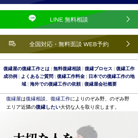
LINE 無料相談
全国対応・無料面談 WEB予約
復縁屋の復縁工作とは
|
無料復縁相談
|
復縁プロセス
|
復縁工作
成功例
|
よくあるご質問
|
復縁工作料金
|
日本での復縁工作の地
域
|
海外での復縁工作の依頼
|
復縁屋会社概要
復縁屋
は
復縁相談
、
復縁工作
によりのぞみ野、のぞみ野
エリア近隣の
復縁したい
大切な人を取り戻します。