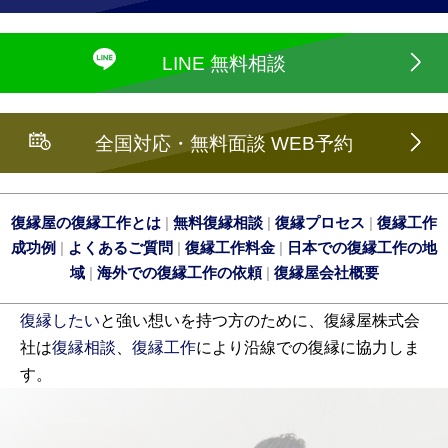
LINE 無料相談
全国対応・無料面談 WEB予約
復縁屋の復縁工作とは
|
無料復縁相談
|
復縁プロセス
|
復縁工作
成功例
|
よくあるご質問
|
復縁工作料金
|
日本での復縁工作の地
域
|
海外での復縁工作の依頼
|
復縁屋会社概要
復縁したい
と強い想いを持つ方のために、復縁屋株式会
社は
復縁相談
、
復縁工作
により沿線での復縁に協力しま
す。