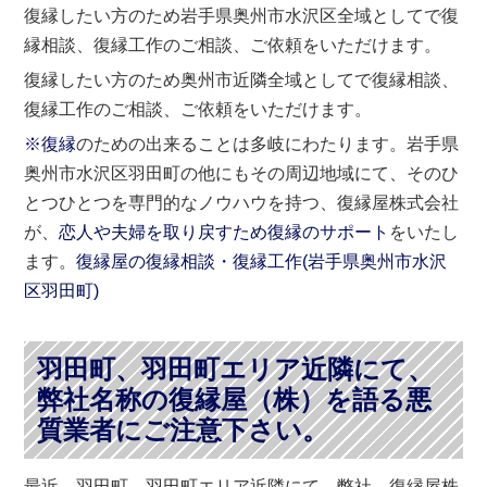
復縁したい方のため岩手県奥州市水沢区全域としてで復
縁相談、復縁工作のご相談、ご依頼をいただけます。
復縁したい方のため奥州市近隣全域としてで復縁相談、
復縁工作のご相談、ご依頼をいただけます。
※復縁
のための出来ることは多岐にわたります。岩手県
奥州市水沢区羽田町の他にもその周辺地域にて、そのひ
とつひとつを専門的なノウハウを持つ、復縁屋株式会社
が、
恋人や夫婦を取り戻すため復縁のサポート
をいたし
ます。
復縁屋の復縁相談・復縁工作(
岩手県
奥州市
水沢
区
羽田町
)
羽田町、羽田町エリア近隣にて、
弊社名称の復縁屋（株）を語る悪
質業者にご注意下さい。
最近、羽田町、羽田町エリア近隣にて、弊社、復縁屋株