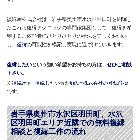
復縁屋株式会社は、岩手県奥州市水沢区羽田町を網羅し
たこれら復縁テクニックの専門家集団として、復縁を希
望するご依頼者様ひとりひとりの状況を詳しくお伺い
し、
復縁
の可能性を模索し実現に近づけていきます。
復縁したい
という強い希望をお持ちの方は、
ぜひご相談
下さい
。
※
復縁屋
、
復縁したい
は
復縁屋株式会社の登録商標
®
®
です。
岩手県奥州市水沢区羽田町、水沢
区羽田町エリア近隣での無料復縁
相談と復縁工作の流れ