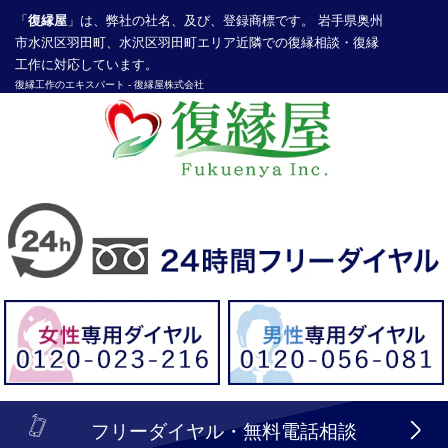
「
復縁屋
」は、弊社の社名、及び、登録商標です。 岩手県奥州
市水沢区羽田町、水沢区羽田町エリア近隣での復縁相談・復縁
工作に対応しています。
復縁工作
のエキスパート -
復縁屋株式会社
探偵業届出登録番号30210286号
header_logo_tel_sp_top.lbi
フリーダイヤル・無料電話相談