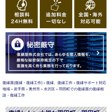
復縁屋(復縁・復縁工作)
復縁、復縁工作
復縁サポート対応
»
»
地域
岩手県
奥州市
水沢区
羽田町での復縁屋の復縁相
»
»
»
»
談・復縁工作