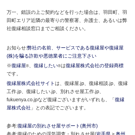
万一、錯誤の上ご契約などを行った場合は、羽田町、羽
田町エリア近隣の最寄りの警察署、弁護士、あるいは弊
社復縁相談窓口までご相談ください。
お知らせ:
弊社の名前、サービスである復縁屋や復縁屋
(株)を騙る詐欺や悪徳業者にご注意下さい
※
復縁屋
、
復縁したい
は
復縁屋株式会社の登録商標
®
®
です。
復縁屋株式会社サイト
は、復縁屋.jp、復縁相談.jp、復縁
工作.jp、復縁したい.jp、別れさせ屋工作.jp、
fukuenya.co.jpなど復縁ございますがいずれも、「
復縁
屋株式会社
」との表記でございます。
参考:
復縁屋の別れさせ屋サポート(奥州市)
参考:復縁のための浮気調査・別れさせ屋(
岩手県
>
奥州