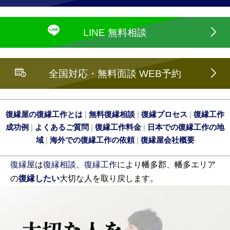
LINE 無料相談
全国対応・無料面談 WEB予約
復縁屋の復縁工作とは
|
無料復縁相談
|
復縁プロセス
|
復縁工作
成功例
|
よくあるご質問
|
復縁工作料金
|
日本での復縁工作の地
域
|
海外での復縁工作の依頼
|
復縁屋会社概要
復縁屋
は
復縁相談
、
復縁工作
により幡多郡、幡多エリア
の
復縁したい
大切な人を取り戻します。