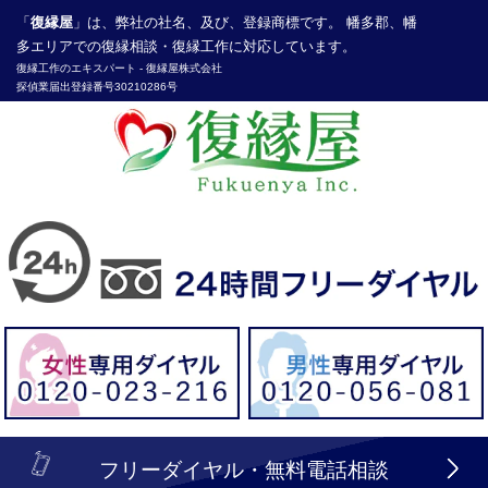
「
復縁屋
」は、弊社の社名、及び、登録商標です。 幡多郡、幡
多エリアでの復縁相談・復縁工作に対応しています。
復縁工作
のエキスパート -
復縁屋株式会社
探偵業届出登録番号30210286号
header_logo_tel_sp_top.lbi
フリーダイヤル・無料電話相談