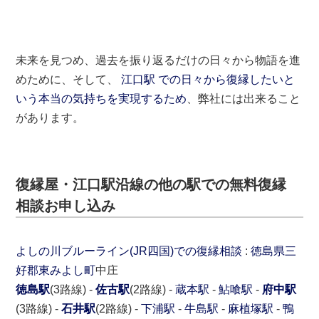
未来を見つめ、過去を振り返るだけの日々から物語を進
めために、そして、
江口駅 での日々から復縁したいと
いう本当の気持ちを実現するため
、弊社には出来ること
があります。
復縁屋・江口駅沿線の他の駅での無料復縁
相談お申し込み
よしの川ブルーライン(JR四国)での復縁相談
:
徳島県
三
好郡
東みよし町
中庄
徳島駅
(3路線) -
佐古駅
(2路線) -
蔵本駅
-
鮎喰駅
-
府中駅
(3路線) -
石井駅
(2路線) -
下浦駅
-
牛島駅
-
麻植塚駅
-
鴨