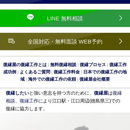
LINE 無料相談
全国対応・無料面談 WEB予約
復縁屋の復縁工作とは
|
無料復縁相談
|
復縁プロセス
|
復縁工作
成功例
|
よくあるご質問
|
復縁工作料金
|
日本での復縁工作の地
域
|
海外での復縁工作の依頼
|
復縁屋会社概要
復縁したい
と強い意志を持つ方のために、
復縁屋
は
復縁
相談
、
復縁工作
により江口駅・江口周辺(徳島県三)での
復縁に協力します。