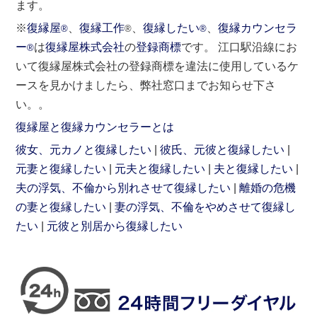
ます。
※
復縁屋
、
復縁工作
、
復縁したい
、
復縁カウンセラ
®
®
®
ー
は
復縁屋株式会社
の
登録商標
です。 江口駅沿線にお
®
いて復縁屋株式会社の登録商標を違法に使用しているケ
ースを見かけましたら、弊社窓口までお知らせ下さ
い。。
復縁屋と復縁カウンセラーとは
彼女、元カノと復縁したい
彼氏、元彼と復縁したい
元妻と復縁したい
元夫と復縁したい
夫と復縁したい
夫の浮気、不倫から別れさせて復縁したい
離婚の危機
の妻と復縁したい
妻の浮気、不倫をやめさせて復縁し
たい
元彼と別居から復縁したい