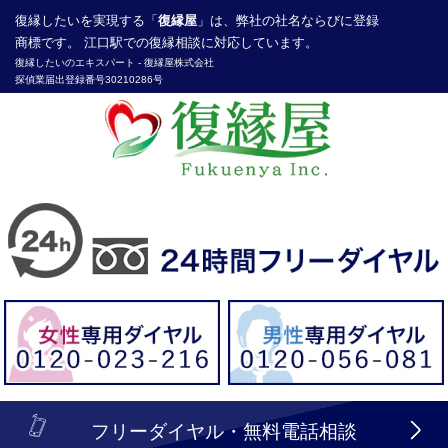
復縁したい
を実現する「
復縁屋
」は、弊社の社名ならびに登録
商標です。 江口駅での復縁相談に対応しています。
復縁したいのエキスパート -
復縁屋株式会社
探偵業届出登録番号30210286号
header_logo_tel_sp_top.lbi
フリーダイヤル・無料電話相談