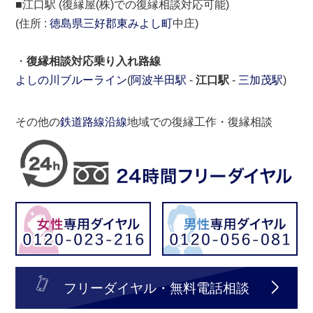
■江口駅 (復縁屋(株)での復縁相談対応可能)
(住所 :
徳島県
三好郡
東みよし町
中庄)
・
復縁相談対応乗り入れ路線
よしの川ブルーライン
(
阿波半田駅
-
江口駅
-
三加茂駅
)
その他の
鉄道路線沿線
地域での復縁工作・復縁相談
フリーダイヤル・無料電話相談