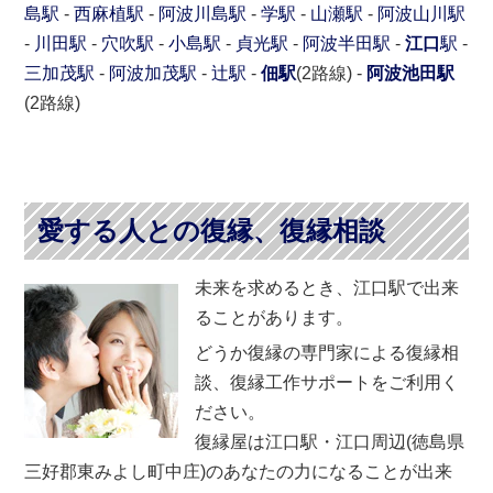
島駅
-
西麻植駅
-
阿波川島駅
-
学駅
-
山瀬駅
-
阿波山川駅
-
川田駅
-
穴吹駅
-
小島駅
-
貞光駅
-
阿波半田駅
-
江口
駅
-
三加茂駅
-
阿波加茂駅
-
辻駅
-
佃駅
(2路線) -
阿波池田駅
(2路線)
愛する人との復縁、復縁相談
未来を求めるとき、江口駅で出来
ることがあります。
どうか復縁の専門家による復縁相
談、復縁工作サポートをご利用く
ださい。
復縁屋は江口駅・江口周辺(徳島県
三好郡東みよし町中庄)のあなたの力になることが出来