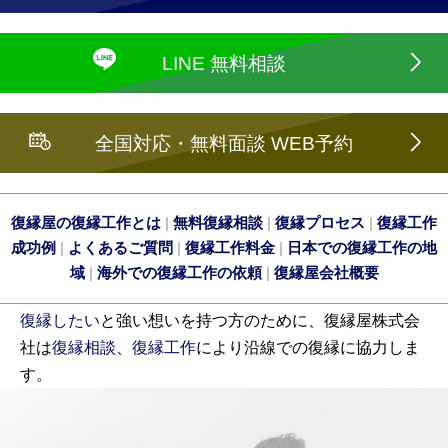
LINE 無料相談
全国対応・無料面談 WEB予約
復縁屋の復縁工作とは
|
無料復縁相談
|
復縁プロセス
|
復縁工作
成功例
|
よくあるご質問
|
復縁工作料金
|
日本での復縁工作の地
域
|
海外での復縁工作の依頼
|
復縁屋会社概要
復縁したい
と強い想いを持つ方のために、復縁屋株式会
社は
復縁相談
、
復縁工作
により沿線での復縁に協力しま
す。