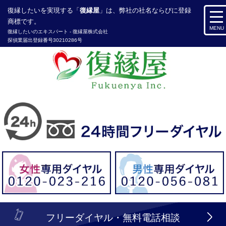
復縁したい
を実現する「
復縁屋
」は、弊社の社名ならびに登録
商標です。
MENU
復縁したいのエキスパート -
復縁屋株式会社
探偵業届出登録番号30210286号
header_logo_tel_sp_top.lbi
フリーダイヤル・無料電話相談