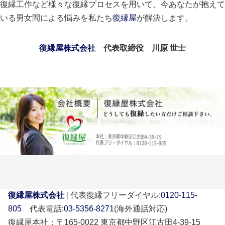
復縁工作など様々な復縁プロセスを用いて、今あなたが抱えて
いる男女間による悩みを私たち
復縁屋
が解決します。
復縁屋株式会社
代表取締役 川原 世士
復縁屋株式会社
|
代表復縁フリーダイヤル:
0120-115-
805
代表電話:
03-5356-8271
(海外通話対応)
復縁屋本社：〒165-0022 東京都中野区江古田4-39-15