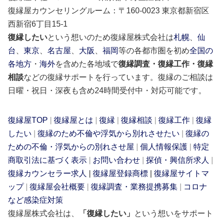
復縁屋カウンセリングルーム：〒160-0023 東京都新宿区
西新宿6丁目15-1
復縁したい
という想いのため復縁屋株式会社は
札幌
、
仙
台
、
東京
、
名古屋
、
大阪
、
福岡
等の各都市圏を初め
全国の
各地方
・
海外
を含めた各地域で
復縁調査・復縁工作・復縁
相談
などの復縁サポートを行っています。復縁のご相談は
日曜・祝日・深夜も含め24時間受付中・対応可能です。
復縁屋TOP
|
復縁屋とは
|
復縁
|
復縁相談
|
復縁工作
|
復縁
したい
|
復縁のため不倫や浮気から別れさせたい
|
復縁の
ための不倫・浮気からの別れさせ屋
|
個人情報保護
|
特定
商取引法に基づく表示
|
お問い合わせ
|
探偵・興信所求人
|
復縁カウンセラー求人
|
復縁屋登録商標
|
復縁屋サイトマ
ップ
|
復縁屋会社概要
|
復縁調査・業務提携募集
|
コロナ
など感染症対策
復縁屋株式会社は、
「復縁したい」
という想いをサポート