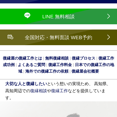
LINE 無料相談
全国対応・無料面談 WEB予約
復縁屋の復縁工作とは
|
無料復縁相談
|
復縁プロセス
|
復縁工作
成功例
|
よくあるご質問
|
復縁工作料金
|
日本での復縁工作の地
域
|
海外での復縁工作の依頼
|
復縁屋会社概要
大切な人と復縁したい
という想いの実現ため、 高知県、
高知周辺での
復縁相談
や
復縁工作
などを提供していま
す。