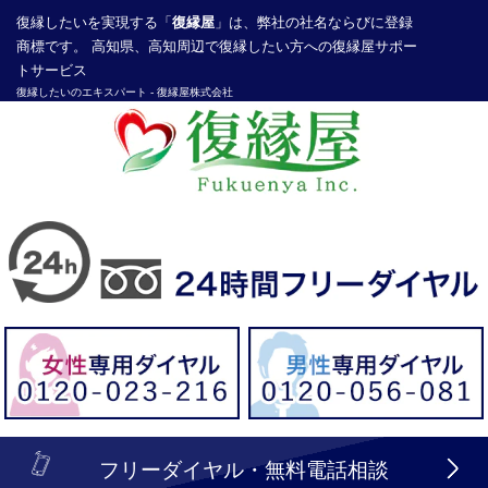
復縁したい
を実現する「
復縁屋
」は、弊社の社名ならびに登録
商標です。 高知県、高知周辺で復縁したい方への復縁屋サポー
トサービス
復縁したいのエキスパート -
復縁屋株式会社
探偵業届出登録番号30210286号
header_logo_tel_sp_top.lbi
フリーダイヤル・無料電話相談