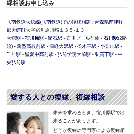
縁相談お申し込み
弘南鉄道大鰐線(弘南鉄道)での復縁相談
:
青森県
南津軽
郡
大鰐町
大字宿川原川崎１３５-１３
大鰐駅
-
宿川原
駅
-
鯖石駅
-
石川プール前駅
-
石川駅
(2路
線) -
義塾高校前駅
-
津軽大沢駅
-
松木平駅
-
小栗山駅
-
千年駅
-
聖愛中高前駅
-
弘前学院大前駅
-
弘高下駅
-
中
央弘前駅
愛する人との復縁、復縁相談
未来を求めるとき、宿川原駅で出
来ることがあります。
どうか復縁の専門家による復縁相