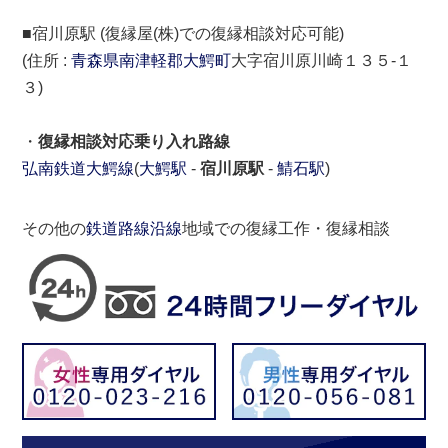
■宿川原駅 (復縁屋(株)での復縁相談対応可能)
(住所 :
青森県
南津軽郡
大鰐町
大字宿川原川崎１３５-１
３)
・
復縁相談対応乗り入れ路線
弘南鉄道大鰐線
(
大鰐駅
-
宿川原駅
-
鯖石駅
)
その他の
鉄道路線沿線
地域での復縁工作・復縁相談