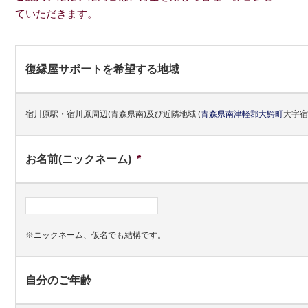
ていただきます。
復縁屋サポートを希望する地域
宿川原駅・宿川原周辺(青森県南)及び近隣地域
(
青森県
南津軽郡
大鰐町
大字宿
お名前(ニックネーム)
*
※ニックネーム、仮名でも結構です。
自分のご年齢