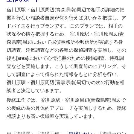
宿川原駅・宿川原周辺(青森県南)周辺で相手の詳細の把
握を行ない相談者自身が何を行えば良いかを把握し、ア
ドバイスを行うプランです。 このプランでは、相手の
状況や心情を把握するため、 宿川原駅・宿川原周辺(青
森県南)周辺において探偵事務所や興信所が実施する身
辺調査、浮気調査などの各種の探偵調査を実施し、その
後も[area]において心情把握のための接触調査、特殊調
査などを実施します。こうして調査前のヒアリング、そ
して調査によって得られた情報をもとに分析を行い、
宿川原駅・宿川原周辺(青森県南)周辺での次の行動を相
談者と決定していきます。
復縁工作では、 宿川原駅・宿川原周辺(青森県南)周辺で
の復縁の為の具体的アプローチを実施しするため、復縁
相談よりも高い復縁率を実現しています。
※「復縁屋」「復縁工作」「
復縁したい
」「復縁カウン