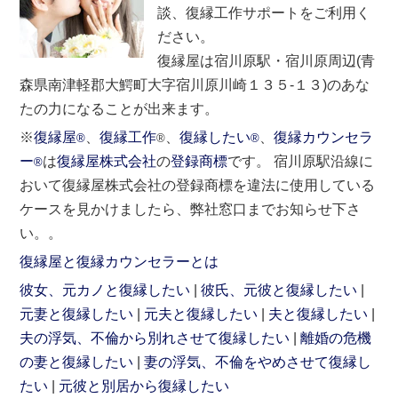
談、復縁工作サポートをご利用く
ださい。
復縁屋は宿川原駅・宿川原周辺(青
森県南津軽郡大鰐町大字宿川原川崎１３５-１３)のあな
たの力になることが出来ます。
※
復縁屋
、
復縁工作
、
復縁したい
、
復縁カウンセラ
®
®
®
ー
は
復縁屋株式会社
の
登録商標
です。 宿川原駅沿線に
®
おいて復縁屋株式会社の登録商標を違法に使用している
ケースを見かけましたら、弊社窓口までお知らせ下さ
い。。
復縁屋と復縁カウンセラーとは
彼女、元カノと復縁したい
彼氏、元彼と復縁したい
元妻と復縁したい
元夫と復縁したい
夫と復縁したい
夫の浮気、不倫から別れさせて復縁したい
離婚の危機
の妻と復縁したい
妻の浮気、不倫をやめさせて復縁し
たい
元彼と別居から復縁したい