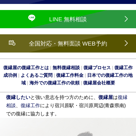
LINE 無料相談
全国対応・無料面談 WEB予約
復縁屋の復縁工作とは
|
無料復縁相談
|
復縁プロセス
|
復縁工作
成功例
|
よくあるご質問
|
復縁工作料金
|
日本での復縁工作の地
域
|
海外での復縁工作の依頼
|
復縁屋会社概要
復縁したい
と強い意志を持つ方のために、
復縁屋
は
復縁
相談
、
復縁工作
により宿川原駅・宿川原周辺(青森県南)
での復縁に協力します。