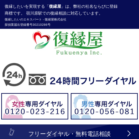
復縁したい
を実現する「
復縁屋
」は、弊社の社名ならびに登録
商標です。 宿川原駅での復縁相談に対応しています。
復縁したいのエキスパート -
復縁屋株式会社
探偵業届出登録番号30210286号
header_logo_tel_sp_top.lbi
フリーダイヤル・無料電話相談