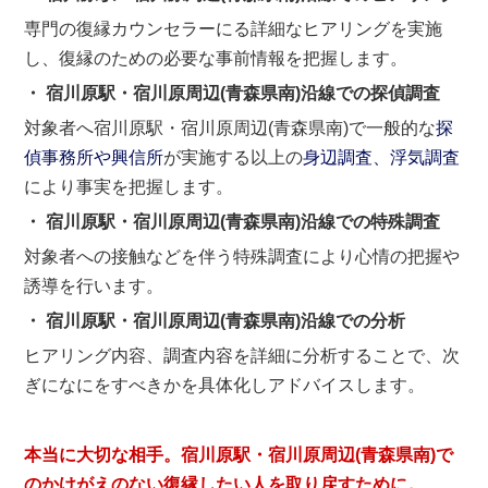
専門の復縁カウンセラーにる詳細なヒアリングを実施
し、復縁のための必要な事前情報を把握します。
・ 宿川原駅・宿川原周辺(青森県南)沿線での探偵調査
対象者へ宿川原駅・宿川原周辺(青森県南)で一般的な
探
偵事務所や興信所
が実施する以上の
身辺調査、浮気調査
により事実を把握します。
・ 宿川原駅・宿川原周辺(青森県南)沿線での特殊調査
対象者への接触などを伴う特殊調査により心情の把握や
誘導を行います。
・ 宿川原駅・宿川原周辺(青森県南)沿線での分析
ヒアリング内容、調査内容を詳細に分析することで、次
ぎになにをすべきかを具体化しアドバイスします。
本当に大切な相手。宿川原駅・宿川原周辺(青森県南)で
のかけがえのない復縁したい人を取り戻すために。