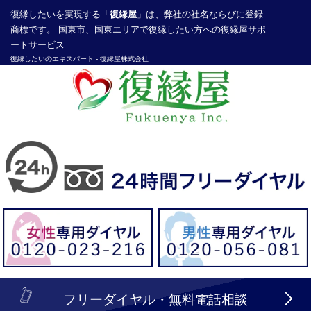
復縁したい
を実現する「
復縁屋
」は、弊社の社名ならびに登録
商標です。 国東市、国東エリアで復縁したい方への復縁屋サポ
ートサービス
復縁したいのエキスパート -
復縁屋株式会社
探偵業届出登録番号30210286号
header_logo_tel_sp_top.lbi
フリーダイヤル・無料電話相談