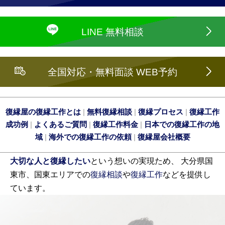
LINE 無料相談
全国対応・無料面談 WEB予約
復縁屋の復縁工作とは
|
無料復縁相談
|
復縁プロセス
|
復縁工作
成功例
|
よくあるご質問
|
復縁工作料金
|
日本での復縁工作の地
域
|
海外での復縁工作の依頼
|
復縁屋会社概要
大切な人と復縁したい
という想いの実現ため、 大分県国
東市、国東エリアでの
復縁相談
や
復縁工作
などを提供し
ています。