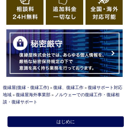
復縁屋(復縁・復縁工作)
復縁、復縁工作
復縁サポート対応
»
»
地域
復縁屋海外事業部
ノルウェーでの復縁工作・復縁相
»
»
談・復縁サポート
はじめに