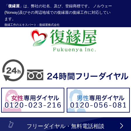
「
復縁屋
」は、弊社の社名、及び、登録商標です。 ノルウェー
(Norway)及びその周辺地域での復縁屋の復縁工作に対応してい
ます。
復縁工作
のエキスパート -
復縁屋株式会社
探偵業届出登録番号30210286号
header_logo_tel_sp_top.lbi
フリーダイヤル・無料電話相談