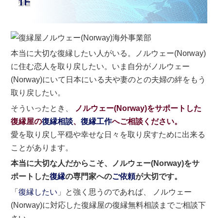
本当に大切な復縁したい人がいる。ノルウェー(Norway)
に住む恋人を取り戻したい。いま自分がノルウェー
(Norway)にいて日本にいる夫や妻のとの夫婦の絆をもう
取り戻したい。
そういったとき、
ノルウェー(Norway)をサポートした
復縁屋の
復縁相談
、
復縁工作
へご相談ください。
愛を取り戻し平穏や幸せな日々を取り戻すために出来る
ことがあります。
本当に大切な人だからこそ、ノルウェー(Norway)をサ
ポートした
復縁
の専門家への
ご依頼
が大切です。
「
復縁したい
」と強く思うのであれば、 ノルウェー
(Norway)に対応した復縁屋の復縁無料相談までご相談下