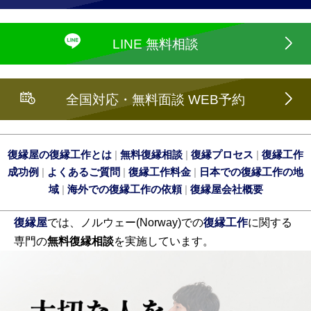
LINE 無料相談
全国対応・無料面談 WEB予約
復縁屋の復縁工作とは
|
無料復縁相談
|
復縁プロセス
|
復縁工作
成功例
|
よくあるご質問
|
復縁工作料金
|
日本での復縁工作の地
域
|
海外での復縁工作の依頼
|
復縁屋会社概要
復縁屋
では、ノルウェー(Norway)での
復縁工作
に関する
専門の
無料復縁相談
を実施しています。