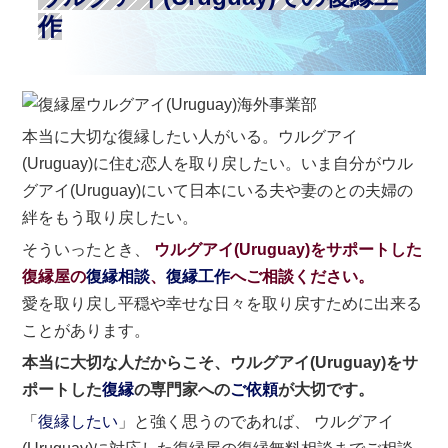
作
本当に大切な復縁したい人がいる。ウルグアイ
(Uruguay)に住む恋人を取り戻したい。いま自分がウル
グアイ(Uruguay)にいて日本にいる夫や妻のとの夫婦の
絆をもう取り戻したい。
そういったとき、
ウルグアイ(Uruguay)をサポートした
復縁屋の
復縁相談
、
復縁工作
へご相談ください。
愛を取り戻し平穏や幸せな日々を取り戻すために出来る
ことがあります。
本当に大切な人だからこそ、ウルグアイ(Uruguay)をサ
ポートした
復縁
の専門家への
ご依頼
が大切です。
「
復縁したい
」と強く思うのであれば、 ウルグアイ