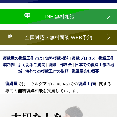
LINE 無料相談
全国対応・無料面談 WEB予約
復縁屋の復縁工作とは
|
無料復縁相談
|
復縁プロセス
|
復縁工作
成功例
|
よくあるご質問
|
復縁工作料金
|
日本での復縁工作の地
域
|
海外での復縁工作の依頼
|
復縁屋会社概要
復縁屋
では、ウルグアイ(Uruguay)での
復縁工作
に関する
専門の
無料復縁相談
を実施しています。