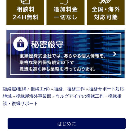
復縁屋(復縁・復縁工作)
復縁、復縁工作
復縁サポート対応
»
»
地域
復縁屋海外事業部
ウルグアイでの復縁工作・復縁相
»
»
談・復縁サポート
はじめに