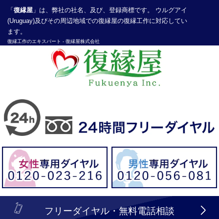
「
復縁屋
」は、弊社の社名、及び、登録商標です。 ウルグアイ
(Uruguay)及びその周辺地域での復縁屋の復縁工作に対応してい
ます。
復縁工作
のエキスパート -
復縁屋株式会社
探偵業届出登録番号30210286号
header_logo_tel_sp_top.lbi
フリーダイヤル・無料電話相談