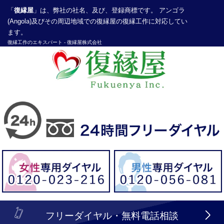
「
復縁屋
」は、弊社の社名、及び、登録商標です。 アンゴラ
(Angola)及びその周辺地域での復縁屋の復縁工作に対応してい
ます。
復縁工作
のエキスパート -
復縁屋株式会社
探偵業届出登録番号30210286号
header_logo_tel_sp_top.lbi
フリーダイヤル・無料電話相談