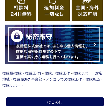
復縁屋(復縁・復縁工作)
復縁、復縁工作
復縁サポート対応
»
»
地域
復縁屋海外事業部
アンゴラでの復縁工作・復縁相談・
»
»
復縁サポート
はじめに