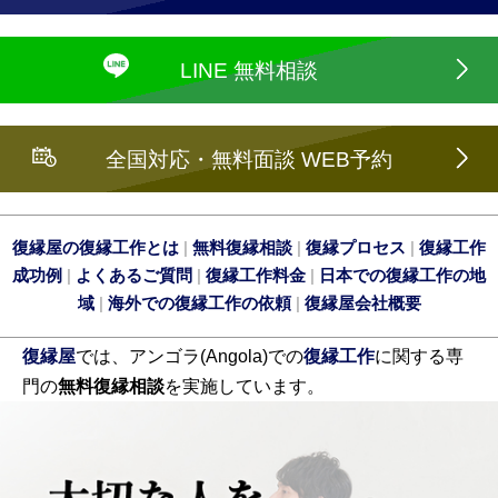
LINE 無料相談
全国対応・無料面談 WEB予約
復縁屋の復縁工作とは
|
無料復縁相談
|
復縁プロセス
|
復縁工作
成功例
|
よくあるご質問
|
復縁工作料金
|
日本での復縁工作の地
域
|
海外での復縁工作の依頼
|
復縁屋会社概要
復縁屋
では、アンゴラ(Angola)での
復縁工作
に関する専
門の
無料復縁相談
を実施しています。