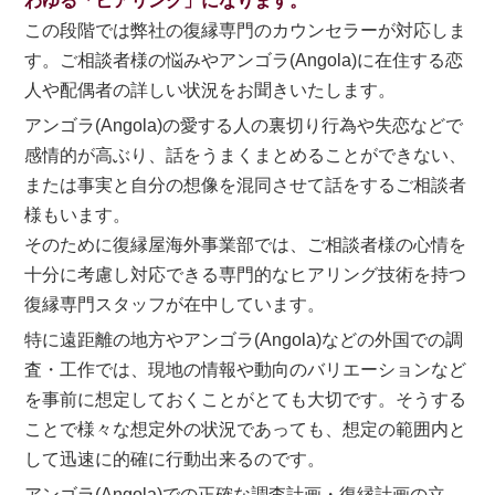
わゆる「ヒアリング」になります。
この段階では弊社の復縁専門のカウンセラーが対応しま
す。ご相談者様の悩みやアンゴラ(Angola)に在住する恋
人や配偶者の詳しい状況をお聞きいたします。
アンゴラ(Angola)の愛する人の裏切り行為や失恋などで
感情的が高ぶり、話をうまくまとめることができない、
または事実と自分の想像を混同させて話をするご相談者
様もいます。
そのために復縁屋海外事業部では、ご相談者様の心情を
十分に考慮し対応できる専門的なヒアリング技術を持つ
復縁専門スタッフが在中しています。
特に遠距離の地方やアンゴラ(Angola)などの外国での調
査・工作では、現地の情報や動向のバリエーションなど
を事前に想定しておくことがとても大切です。そうする
ことで様々な想定外の状況であっても、想定の範囲内と
して迅速に的確に行動出来るのです。
アンゴラ(Angola)での正確な調査計画・復縁計画の立