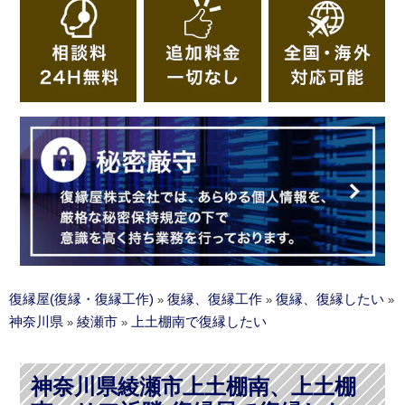
復縁屋(復縁・復縁工作)
復縁、復縁工作
復縁、復縁したい
»
»
»
神奈川県
綾瀬市
上土棚南で復縁したい
»
»
神奈川県綾瀬市上土棚南、上土棚