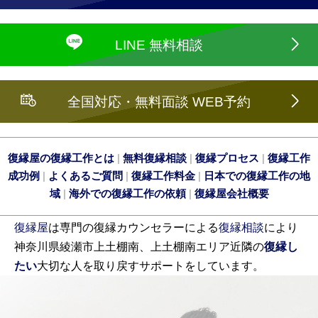
LINE 無料相談
全国対応・無料面談 WEB予約
復縁屋の復縁工作とは
|
無料復縁相談
|
復縁プロセス
|
復縁工作
成功例
|
よくあるご質問
|
復縁工作料金
|
日本での復縁工作の地
域
|
海外での復縁工作の依頼
|
復縁屋会社概要
復縁屋
は専門の復縁カウンセラーによる
復縁相談
により
神奈川県綾瀬市上土棚南、上土棚南エリア近隣の
復縁し
たい
大切な人を取り戻すサポートをしています。