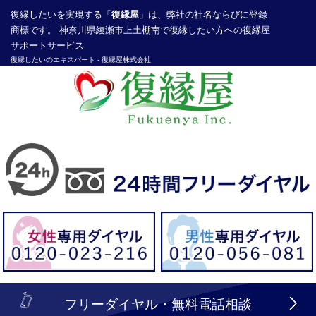
復縁したい
を実現する「
復縁屋
」は、弊社の社名ならびに登録
商標です。 神奈川県綾瀬市上土棚南で復縁したい方への復縁屋
サポートサービス
復縁したいのエキスパート -
復縁屋株式会社
探偵業届出登録番号30210286号
header_logo_tel_sp_top.lbi
フリーダイヤル・無料電話相談