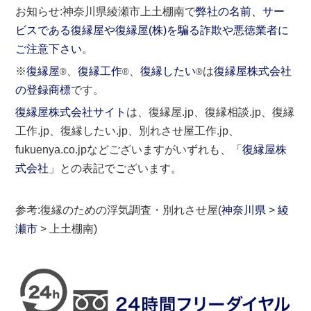
お知らせ:神奈川県綾瀬市上土棚南で
弊社の名前、サー
ビスである復縁屋や復縁屋(株)を騙る詐欺や悪徳業者に
ご注意下さい
。
※
復縁屋
、
復縁工作
、
復縁したい
は
復縁屋株式会社
®
®
®
の登録商標
です。
復縁屋株式会社サイト
は、復縁屋.jp、復縁相談.jp、復縁
工作.jp、復縁したい.jp、別れさせ屋工作.jp、
fukuenya.co.jpなどございますがいずれも、「
復縁屋株
式会社
」との表記でございます。
参考:復縁のための浮気調査・別れさせ屋(
神奈川県
>
綾
瀬市
> 上土棚南)