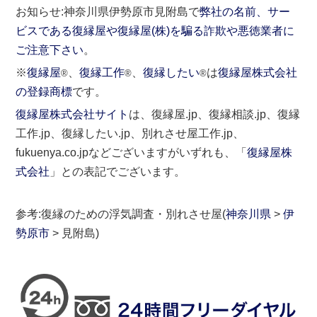
お知らせ:神奈川県伊勢原市見附島で
弊社の名前、サー
ビスである復縁屋や復縁屋(株)を騙る詐欺や悪徳業者に
ご注意下さい
。
※
復縁屋
、
復縁工作
、
復縁したい
は
復縁屋株式会社
®
®
®
の登録商標
です。
復縁屋株式会社サイト
は、復縁屋.jp、復縁相談.jp、復縁
工作.jp、復縁したい.jp、別れさせ屋工作.jp、
fukuenya.co.jpなどございますがいずれも、「
復縁屋株
式会社
」との表記でございます。
参考:復縁のための浮気調査・別れさせ屋(
神奈川県
>
伊
勢原市
> 見附島)