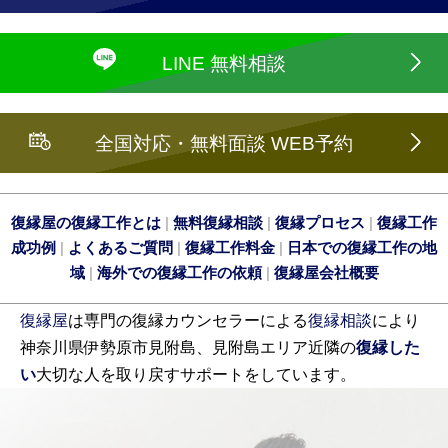
LINE 無料相談
全国対応・無料面談 WEB予約
復縁屋の復縁工作とは
|
無料復縁相談
|
復縁プロセス
|
復縁工作
成功例
|
よくあるご質問
|
復縁工作料金
|
日本での復縁工作の地
域
|
海外での復縁工作の依頼
|
復縁屋会社概要
復縁屋
は専門の復縁カウンセラーによる
復縁相談
により
神奈川県伊勢原市見附島、見附島エリア近隣の
復縁した
い
大切な人を取り戻すサポートをしています。