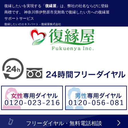
復縁したい
を実現する「
復縁屋
」は、弊社の社名ならびに登録
商標です。 神奈川県伊勢原市見附島で復縁したい方への復縁屋
サポートサービス
復縁したいのエキスパート -
復縁屋株式会社
探偵業届出登録番号30210286号
header_logo_tel_sp_top.lbi
フリーダイヤル・無料電話相談