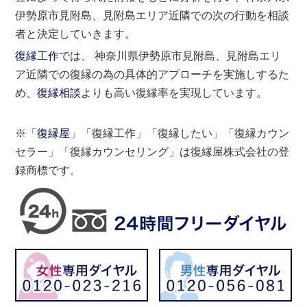
伊勢原市見附島、見附島エリア近隣での次の行動を相談
者と決定していきます。
復縁工作
では、 神奈川県伊勢原市見附島、見附島エリ
ア近隣での復縁の為の具体的アプローチを実施しするた
め、
復縁相談
よりも高い復縁率を実現しています。
※「
復縁屋
」「復縁工作」「復縁したい」「復縁カウン
セラー」「復縁カウンセリング」は復縁屋株式会社の登
録商標です。