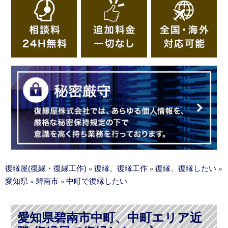
復縁屋(復縁・復縁工作)
復縁、復縁工作
復縁、復縁したい
»
»
»
愛知県
碧南市
中町で復縁したい
»
»
愛知県碧南市中町、中町エリア近