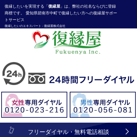
復縁したい
を実現する「
復縁屋
」は、弊社の社名ならびに登録
商標です。 愛知県碧南市中町で復縁したい方への復縁屋サポー
トサービス
復縁したいのエキスパート -
復縁屋株式会社
探偵業届出登録番号30210286号
header_logo_tel_sp_top.lbi
フリーダイヤル・無料電話相談