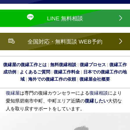
LINE 無料相談
全国対応・無料面談 WEB予約
復縁屋の復縁工作とは
|
無料復縁相談
|
復縁プロセス
|
復縁工作
成功例
|
よくあるご質問
|
復縁工作料金
|
日本での復縁工作の地
域
|
海外での復縁工作の依頼
|
復縁屋会社概要
復縁屋
は専門の復縁カウンセラーによる
復縁相談
により
愛知県碧南市中町、中町エリア近隣の
復縁したい
大切な
人を取り戻すサポートをしています。