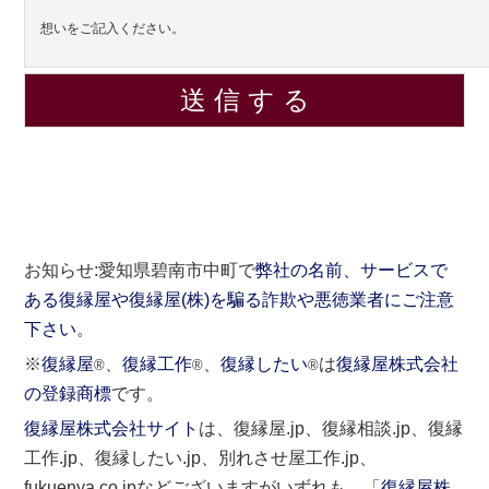
想いをご記入ください。
お知らせ:愛知県碧南市中町で
弊社の名前、サービスで
ある復縁屋や復縁屋(株)を騙る詐欺や悪徳業者にご注意
下さい
。
※
復縁屋
、
復縁工作
、
復縁したい
は
復縁屋株式会社
®
®
®
の登録商標
です。
復縁屋株式会社サイト
は、復縁屋.jp、復縁相談.jp、復縁
工作.jp、復縁したい.jp、別れさせ屋工作.jp、
fukuenya.co.jpなどございますがいずれも、「
復縁屋株