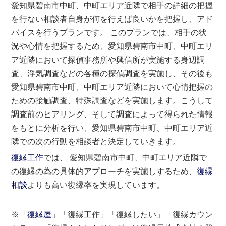
愛知県碧南市中町、中町エリア近隣で相手の詳細の把握
を行ない相談者自身が何を行えば良いかを把握し、アド
バイスを行うプランです。 このプランでは、相手の状
況や心情を把握するため、愛知県碧南市中町、中町エリ
ア近隣において探偵事務所や興信所が実施する身辺調
査、浮気調査などの各種の探偵調査を実施し、その後も
愛知県碧南市中町、中町エリア近隣において心情把握の
ための接触調査、特殊調査などを実施します。こうして
調査前のヒアリング、そして調査によって得られた情報
をもとに分析を行い、愛知県碧南市中町、中町エリア近
隣での次の行動を相談者と決定していきます。
復縁工作
では、 愛知県碧南市中町、中町エリア近隣で
の復縁の為の具体的アプローチを実施しするため、
復縁
相談
よりも高い復縁率を実現しています。
※「
復縁屋
」「復縁工作」「復縁したい」「復縁カウン